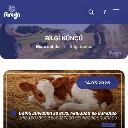
BILGI KÜNCÜ
Əsas səhifə
Bilgi küncü
14.03.2026