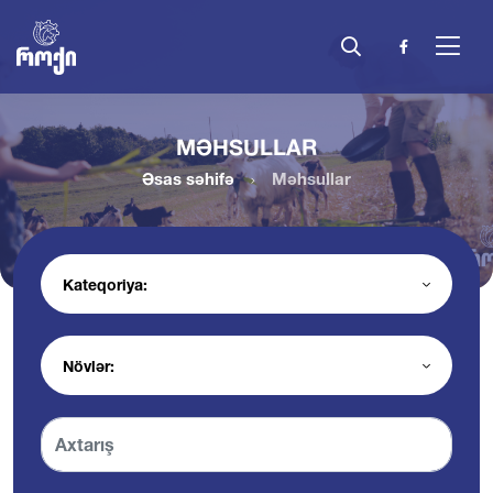
MƏHSULLAR
Əsas səhifə
Məhsullar