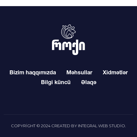
Bizim haqqımızda
Məhsullar
Xidmətlər
Bilgi küncü
Əlaqə
COPYRIGHT © 2024 CREATED BY
INTEGRAL WEB STUDIO
.