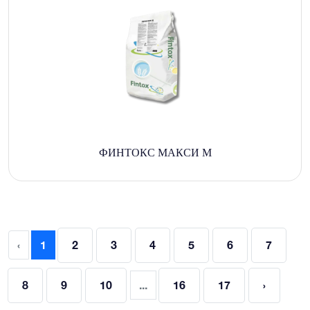
ФИНТОКС МАКСИ М
‹
1
2
3
4
5
6
7
8
9
10
...
16
17
›