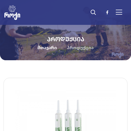
ᲞᲠᲝᲓᲣᲥᲪᲘᲐ
მთავარი
პროდუქცია