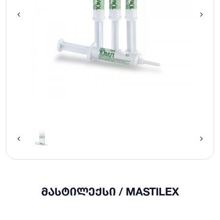
ᲛᲐᲡᲢᲘᲚᲔᲥᲡᲘ / MASTILEX