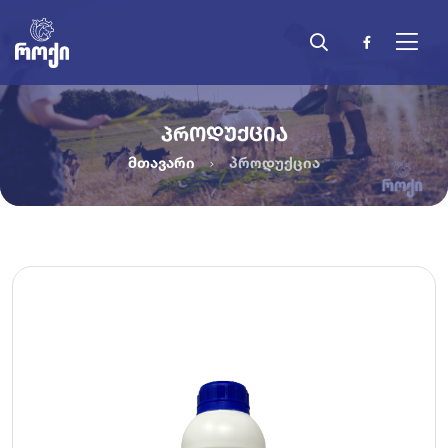
ᲞᲠᲝᲓᲣᲥᲪᲘᲐ
მთავარი
პროდუქცია