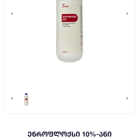
ᲔᲜᲠᲝᲤᲚᲝᲥᲡᲘ 10%-ᲐᲜᲘ