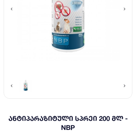
ᲐᲜᲢᲘᲞᲐᲠᲐᲖᲘᲢᲣᲚᲘ ᲡᲞᲠᲔᲘ 200 ᲛᲚ -
NBP