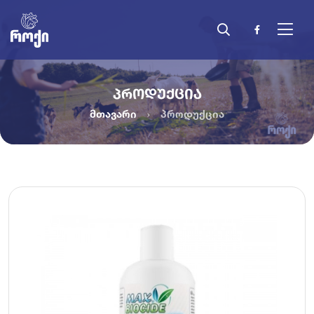
ᲞᲠᲝᲓᲣᲥᲪᲘᲐ
მთავარი
პროდუქცია