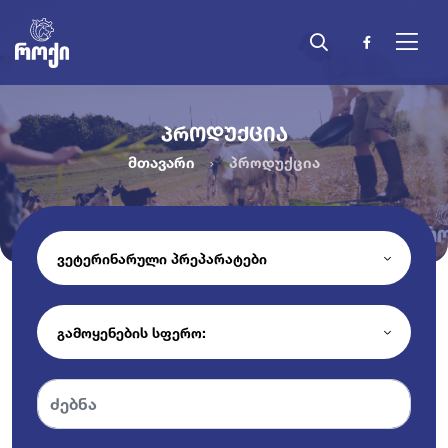
ᲞᲠᲝᲓᲣᲥᲪᲘᲐ
მთავარი
პროდუქცია