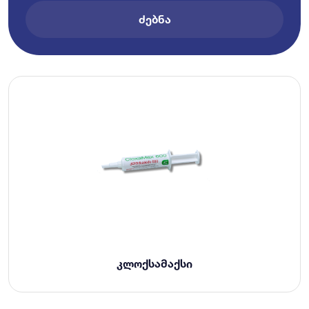
ᲫᲔᲑᲜᲐ
ᲙᲚᲝᲥᲡᲐᲛᲐᲥᲡᲘ