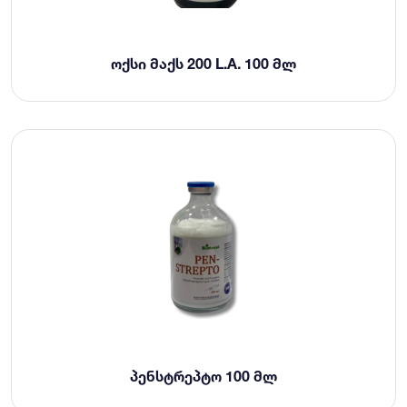
ᲝᲥᲡᲘ ᲛᲐᲥᲡ 200 L.A. 100 ᲛᲚ
ᲞᲔᲜᲡᲢᲠᲔᲞᲢᲝ 100 ᲛᲚ