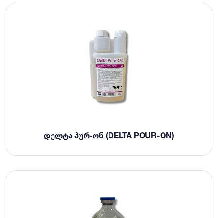
ᲓᲔᲚᲢᲐ ᲞᲣᲠ-ᲝᲜ (DELTA POUR-ON)