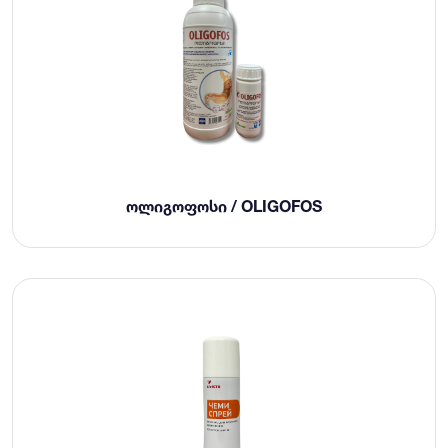
ᲝᲚᲘᲒᲝᲤᲝᲡᲘ / OLIGOFOS