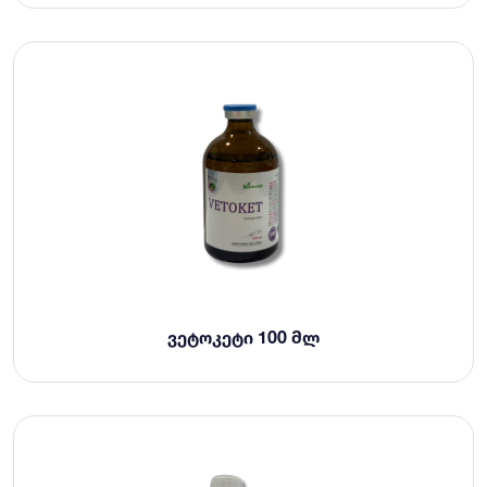
ᲕᲔᲢᲝᲙᲔᲢᲘ 100 ᲛᲚ