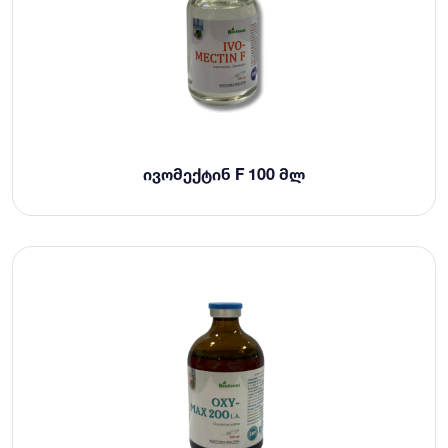
ᲘᲕᲝᲛᲔᲥᲢᲘᲜ F 100 ᲛᲚ