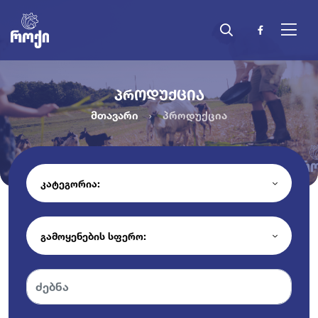
ᲞᲠᲝᲓᲣᲥᲪᲘᲐ
მთავარი
პროდუქცია