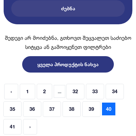
ᲫᲔᲑᲜᲐ
შედეგი არ მოიძებნა, გთხოვთ შეცვალეთ საძიებო
სიტყვა ან გამოიყენეთ ფილტრები
ᲧᲕᲔᲚᲐ ᲞᲠᲝᲓᲣᲥᲢᲘᲡ ᲜᲐᲮᲕᲐ
‹
1
2
...
32
33
34
35
36
37
38
39
40
41
›