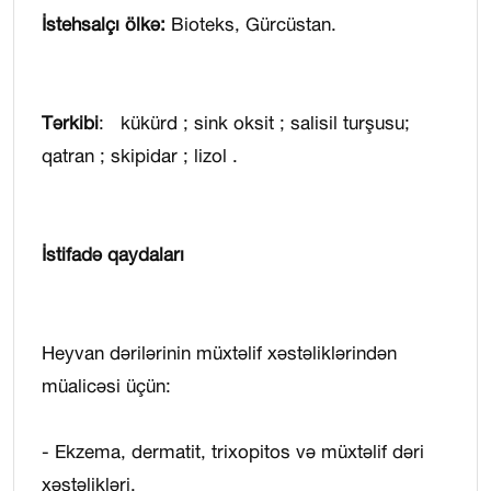
İstehsalçı ölkə:
Bioteks, Gürcüstan.
Tərkibi
: kükürd ; sink oksit ; salisil turşusu;
qatran ; skipidar ; lizol .
İstifadə qaydaları
Heyvan dərilərinin müxtəlif xəstəliklərindən
müalicəsi üçün:
- Ekzema, dermatit, trixopitos və müxtəlif dəri
xəstəlikləri.