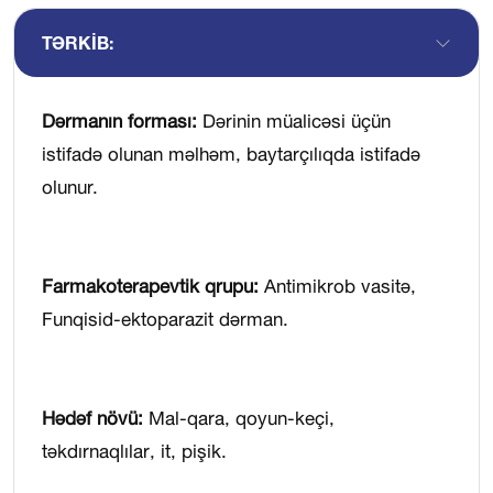
TƏRKIB:
Dərmanın forması:
Dərinin müalicəsi üçün
istifadə olunan məlhəm, baytarçılıqda istifadə
olunur.
Farmakoterapevtik qrupu:
Antimikrob vasitə,
Funqisid-ektoparazit dərman.
Hədəf növü:
Mal-qara, qoyun-keçi,
təkdırnaqlılar, it, pişik.