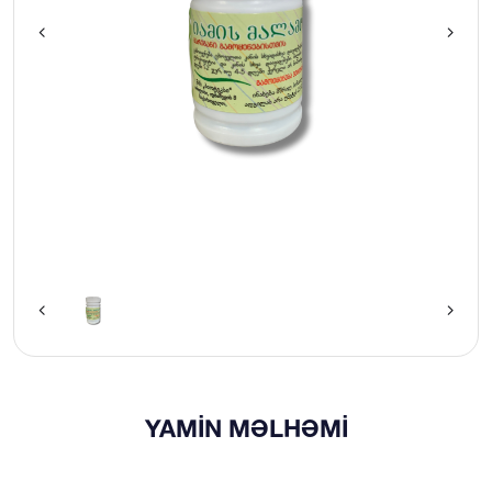
YAMIN MƏLHƏMI