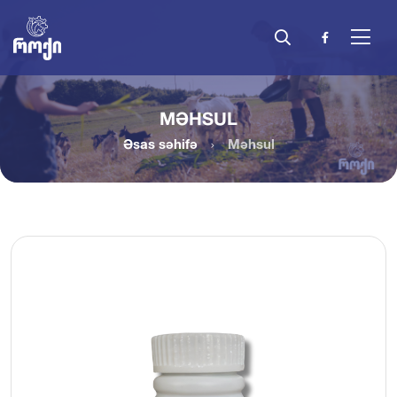
MƏHSUL
Əsas səhifə
Məhsul