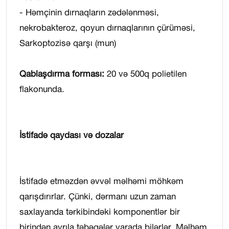
- Həmçinin dırnaqların zədələnməsi,
nekrobakteroz, qoyun dırnaqlarının çürüməsi,
Sarkoptozisə qarşı (mun)
Qablaşdırma forması:
20 və 500q polietilen
flakonunda.
İstifadə qaydası və dozalar
İstifadə etməzdən əvvəl məlhəmi möhkəm
qarışdırırlar. Çünki, dərmanı uzun zaman
saxlayanda tərkibindəki komponentlər bir
birindən ayrıla təbəqələr yarada bilərlər. Məlhəm