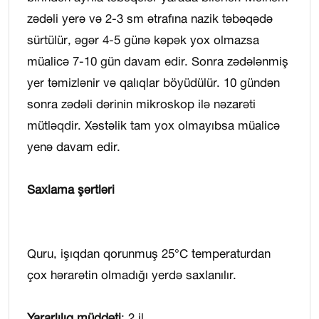
zədəli yerə və 2-3 sm ətrafına nazik təbəqədə
sürtülür, əgər 4-5 günə kəpək yox olmazsa
müalicə 7-10 gün davam edir. Sonra zədələnmiş
yer təmizlənir və qalıqlar böyüdülür. 10 gündən
sonra zədəli dərinin mikroskop ilə nəzarəti
mütləqdir. Xəstəlik tam yox olmayıbsa müalicə
yenə davam edir.
Saxlama şərtləri
Quru, işıqdan qorunmuş 25°C temperaturdan
çox hərarətin olmadığı yerdə saxlanılır.
Yararlılıq müddəti
: 2 il.