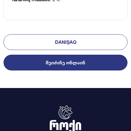
DANIŞAQ
ᲨᲔᲘᲫᲘᲜᲔ ᲝᲜᲚᲐᲘᲜ