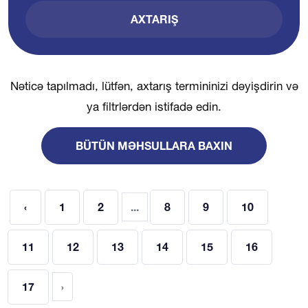
AXTARIŞ
Nəticə tapılmadı, lütfən, axtarış termininizi dəyişdirin və
ya filtrlərdən istifadə edin.
BÜTÜN MƏHSULLARA BAXIN
‹
1
2
...
8
9
10
11
12
13
14
15
16
17
›