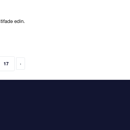
stifadə edin.
17
›