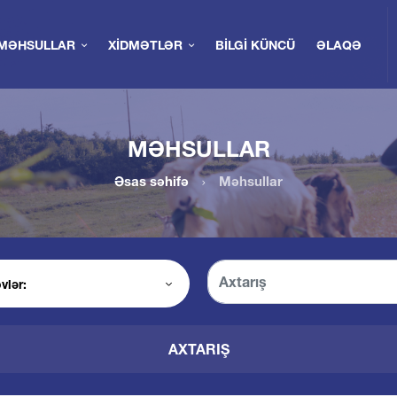
MƏHSULLAR
XIDMƏTLƏR
BILGI KÜNCÜ
ƏLAQƏ
MƏHSULLAR
Əsas səhifə
Məhsullar
AXTARIŞ