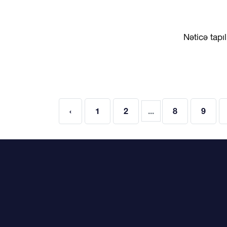
Nəticə tapıl
‹
1
2
...
8
9