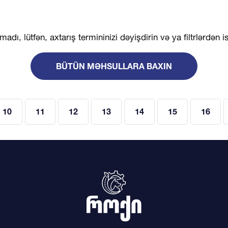
madı, lütfən, axtarış termininizi dəyişdirin və ya filtrlərdən i
BÜTÜN MƏHSULLARA BAXIN
10
11
12
13
14
15
16