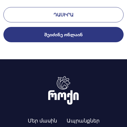
ԴԱՍԻՐԱ
ᲨᲔᲘᲫᲘᲜᲔ ᲝᲜᲚᲐᲘᲜ
Մեր մասին
Ապրանքներ