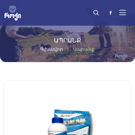
ԱՊՐԱՆՔ
Գլխավոր
Ապրանք