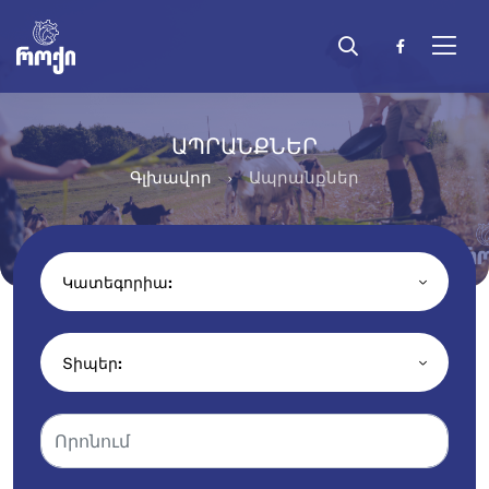
ԱՊՐԱՆՔՆԵՐ
Գլխավոր
Ապրանքներ