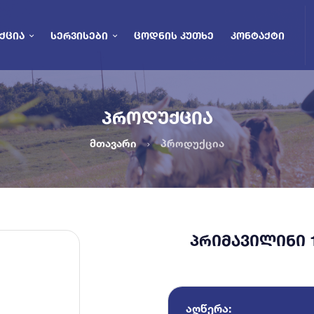
ᲥᲪᲘᲐ
ᲡᲔᲠᲕᲘᲡᲔᲑᲘ
ᲪᲝᲓᲜᲘᲡ ᲙᲣᲗᲮᲔ
ᲙᲝᲜᲢᲐᲥᲢᲘ
ᲞᲠᲝᲓᲣᲥᲪᲘᲐ
მთავარი
პროდუქცია
ᲞᲠᲘᲛᲐᲕᲘᲚᲘᲜᲘ 10
ᲐᲦᲬᲔᲠᲐ: