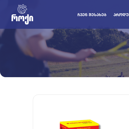
ᲩᲕᲔᲜ ᲨᲔᲡᲐᲮᲔᲑ
ᲞᲠᲝᲓᲣ