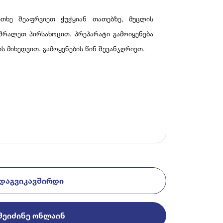
ითხე შეაფრვიეთ ჭუჭყიან თათებზე, მუცლის
მშრალეთ პირსახოცით. პრეპარატი გამოიყენება
 მიხედვით. გამოყენების წინ შევანჯღრიეთ.
ᲓᲐᲒᲕᲘᲙᲐᲕᲨᲘᲠᲓᲘ
ᲨᲔᲘᲫᲘᲜᲔ ᲝᲜᲚᲐᲘᲜ