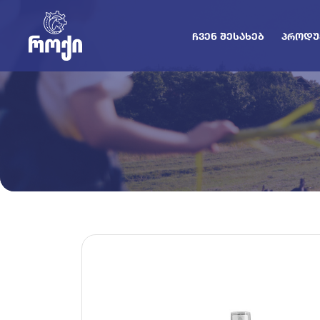
ᲩᲕᲔᲜ ᲨᲔᲡᲐᲮᲔᲑ
ᲞᲠᲝᲓᲣ