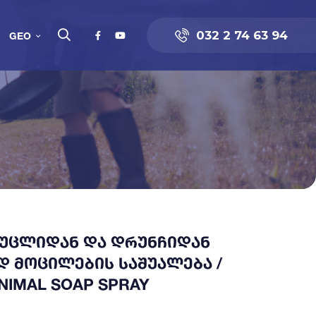
032 2 74 63 94
GEO
ᲛᲣᲪᲚᲘᲓᲐᲜ ᲓᲐ ᲓᲠᲣᲜᲩᲘᲓᲐᲜ
Დ ᲛᲝᲪᲘᲚᲔᲑᲘᲡ ᲡᲐᲨᲣᲐᲚᲔᲑᲐ /
NIMAL SOAP SPRAY