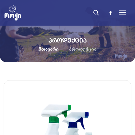
ᲞᲠᲝᲓᲣᲥᲪᲘᲐ
მთავარი
პროდუქცია