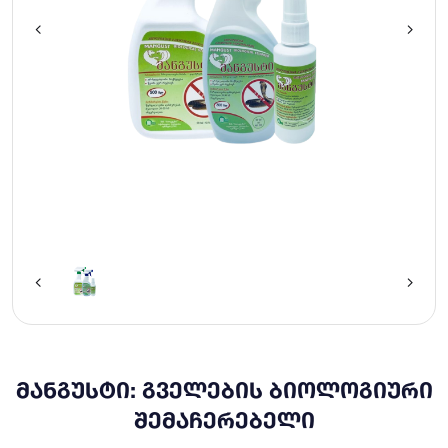
ᲛᲐᲜᲒᲣᲡᲢᲘ: ᲒᲕᲔᲚᲔᲑᲘᲡ ᲑᲘᲝᲚᲝᲒᲘᲣᲠᲘ
ᲨᲔᲛᲐᲩᲔᲠᲔᲑᲔᲚᲘ