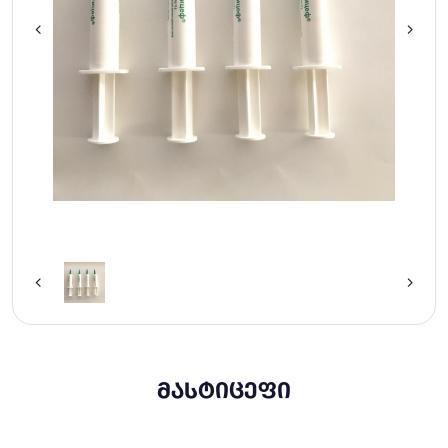
ᲛᲐᲡᲢᲘᲪᲔᲤᲘ