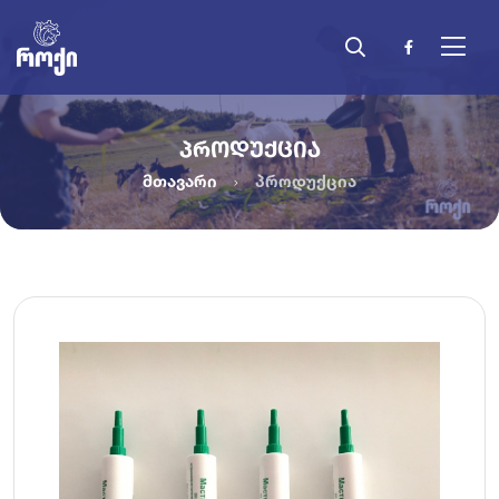
ᲞᲠᲝᲓᲣᲥᲪᲘᲐ
მთავარი
პროდუქცია