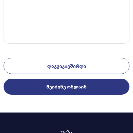
ᲓᲐᲒᲕᲘᲙᲐᲕᲨᲘᲠᲓᲘ
ᲨᲔᲘᲫᲘᲜᲔ ᲝᲜᲚᲐᲘᲜ