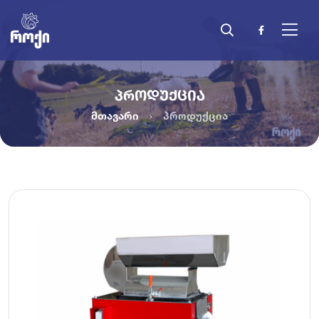
ᲞᲠᲝᲓᲣᲥᲪᲘᲐ
მთავარი
პროდუქცია