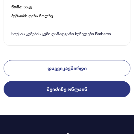
წონა:
65კგ
მუშაობს ფაზა ნოლზე
სოუსის
ჯემების
ჯემი
დანადგარი
სუნელები
Barbaros
ᲓᲐᲒᲕᲘᲙᲐᲕᲨᲘᲠᲓᲘ
ᲨᲔᲘᲫᲘᲜᲔ ᲝᲜᲚᲐᲘᲜ