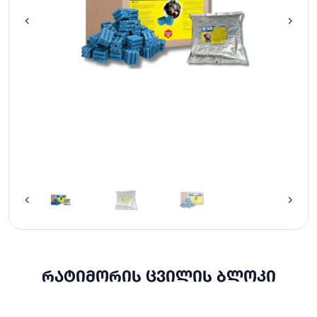
ᲠᲐᲢᲘᲛᲝᲠᲘᲡ ᲪᲕᲘᲚᲘᲡ ᲑᲚᲝᲙᲘ