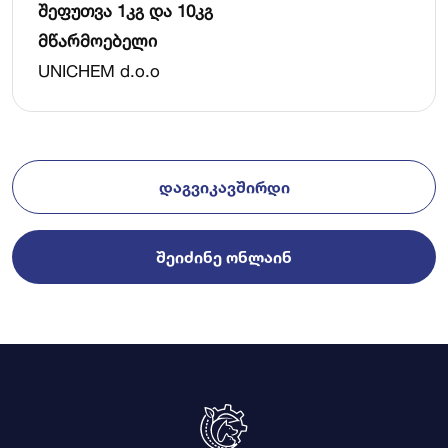
შეფუთვა 1კგ და 10კგ
მწარმოებელი
UNICHEM d.o.o
ᲓᲐᲒᲕᲘᲙᲐᲕᲨᲘᲠᲓᲘ
ᲨᲔᲘᲫᲘᲜᲔ ᲝᲜᲚᲐᲘᲜ