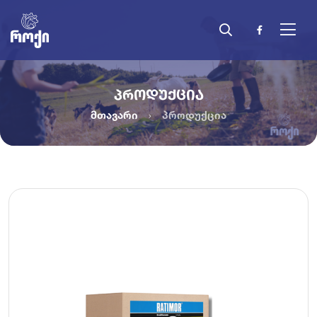
ᲞᲠᲝᲓᲣᲥᲪᲘᲐ
მთავარი
პროდუქცია