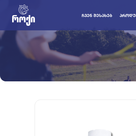
ᲩᲕᲔᲜ ᲨᲔᲡᲐᲮᲔᲑ
ᲞᲠᲝᲓᲣ