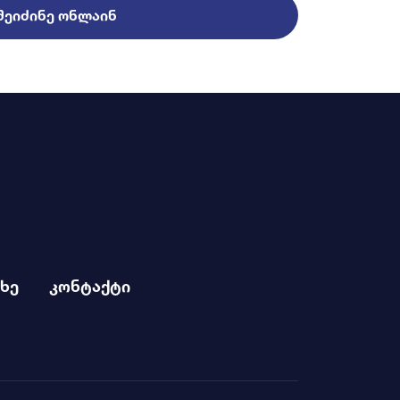
ᲨᲔᲘᲫᲘᲜᲔ ᲝᲜᲚᲐᲘᲜ
ხე
კონტაქტი