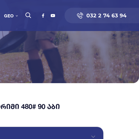
032 2 74 63 94
GEO
ᲘᲛᲘ 480# 90 ᲐᲑᲘ