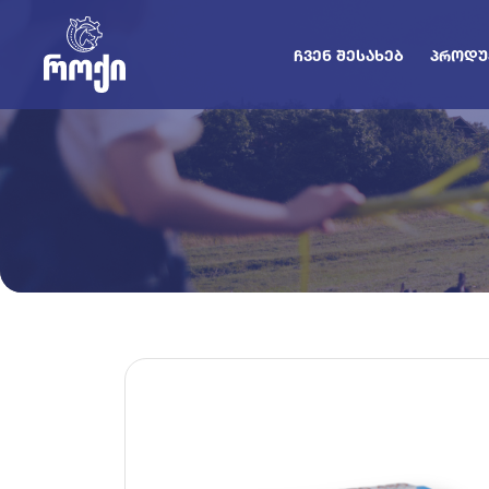
ᲩᲕᲔᲜ ᲨᲔᲡᲐᲮᲔᲑ
ᲞᲠᲝᲓᲣ