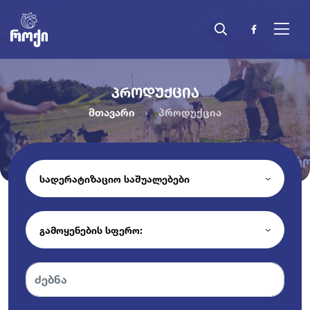
ᲞᲠᲝᲓᲣᲥᲪᲘᲐ
მთავარი
პროდუქცია