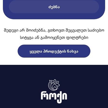
ᲫᲔᲑᲜᲐ
შედეგი არ მოიძებნა, გთხოვთ შეცვალეთ საძიებო
სიტყვა ან გამოიყენეთ ფილტრები
ᲧᲕᲔᲚᲐ ᲞᲠᲝᲓᲣᲥᲢᲘᲡ ᲜᲐᲮᲕᲐ