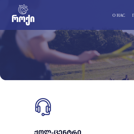
О НАС
ᲥᲝᲚ-ᲪᲔᲜᲢᲠᲘ