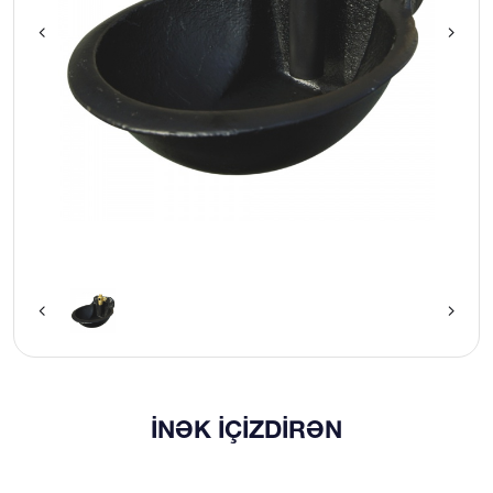
İNƏK IÇIZDIRƏN