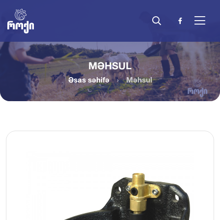
MƏHSUL
Əsas səhifə
Məhsul