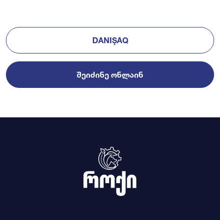
DANIŞAQ
ᲨᲔᲘᲫᲘᲜᲔ ᲝᲜᲚᲐᲘᲜ