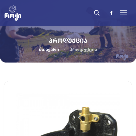
ᲞᲠᲝᲓᲣᲥᲪᲘᲐ
მთავარი
პროდუქცია