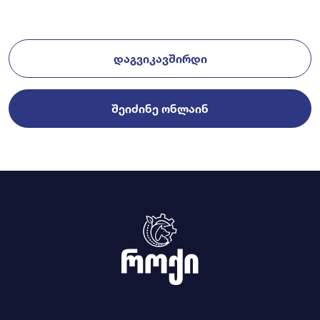
ᲓᲐᲒᲕᲘᲙᲐᲕᲨᲘᲠᲓᲘ
ᲨᲔᲘᲫᲘᲜᲔ ᲝᲜᲚᲐᲘᲜ