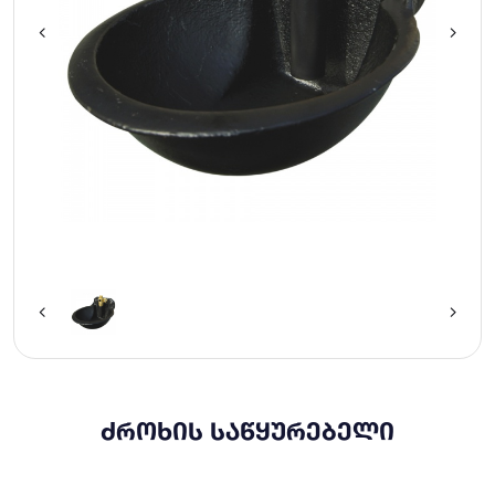
ᲫᲠᲝᲮᲘᲡ ᲡᲐᲬᲧᲣᲠᲔᲑᲔᲚᲘ