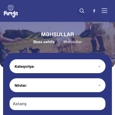
MƏHSULLAR
Əsas səhifə
Məhsullar