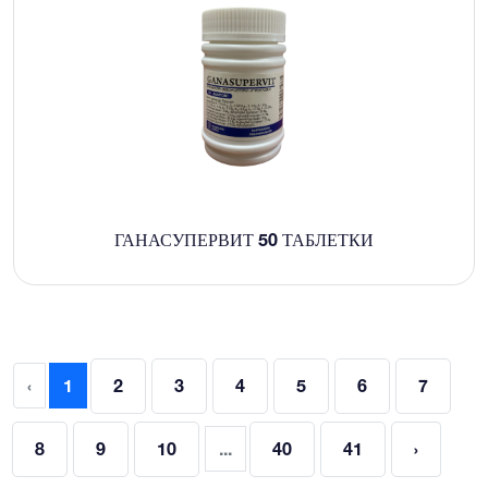
ГАНАСУПЕРВИТ 50 ТАБЛЕТКИ
‹
1
2
3
4
5
6
7
8
9
10
...
40
41
›