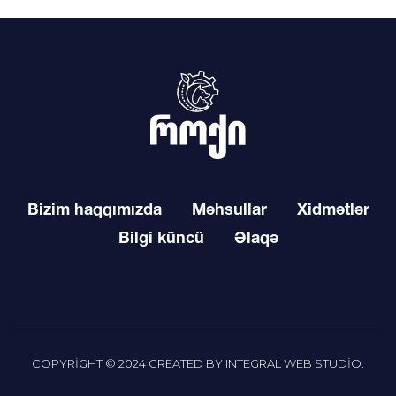
Bizim haqqımızda
Məhsullar
Xidmətlər
Bilgi küncü
Əlaqə
COPYRIGHT © 2024 CREATED BY
INTEGRAL WEB STUDIO
.