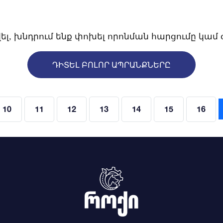
վել, խնդրում ենք փոխել որոնման հարցումը կամ
ԴԻՏԵԼ ԲՈԼՈՐ ԱՊՐԱՆՔՆԵՐԸ
10
11
12
13
14
15
16