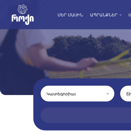
ՄԵՐ ՄԱՍԻՆ
ԱՊՐԱՆՔՆԵՐ