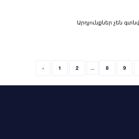
Արդյունքներ չեն գտն
‹
1
2
...
8
9