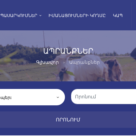
ՍՊԱՍԱՐԿՈՒՄՆԵՐ
ԻՄԱՆԱՑՈՒՄՆԵՐԻ ԿՈՂՄԸ
ԿԱՊ
ԱՊՐԱՆՔՆԵՐ
Գլխավոր
Ապրանքներ
ՈՐՈՆՈՒՄ