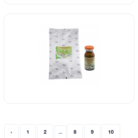
‹
1
2
...
8
9
10