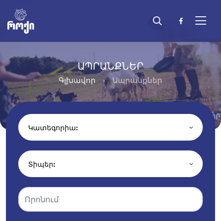
ԱՊՐԱՆՔՆԵՐ
Գլխավոր
Ապրանքներ