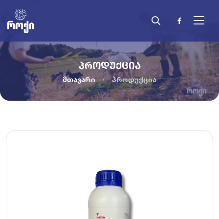
ᲞᲠᲝᲓᲣᲥᲪᲘᲐ
მთავარი
პროდუქცია