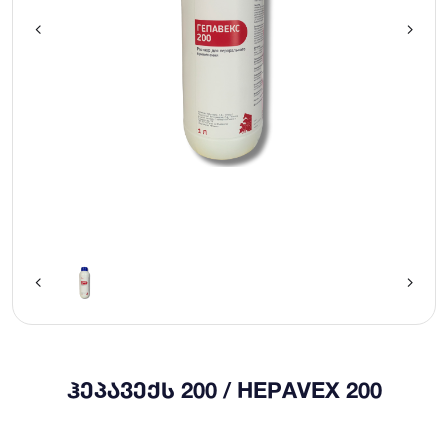
ᲰᲔᲞᲐᲕᲔᲥᲡ 200 / HEPAVEX 200