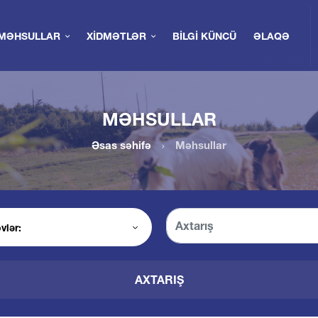
MƏHSULLAR
XIDMƏTLƏR
BILGI KÜNCÜ
ƏLAQƏ
MƏHSULLAR
Əsas səhifə
Məhsullar
AXTARIŞ