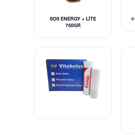
SOS ENERGY + LITE
Ф
750GR