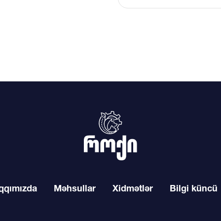
qqımızda
Məhsullar
Xidmətlər
Bilgi küncü