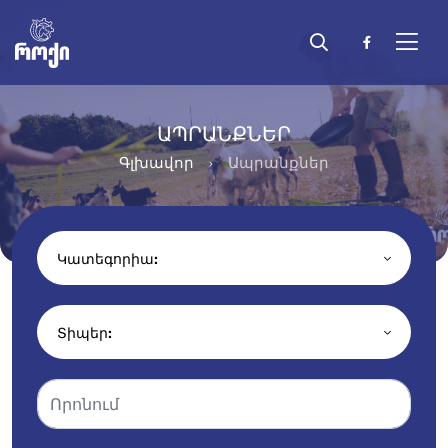
ԱՊՐԱՆՔՆԵՐ
Գլխավոր
Ապրանքներ