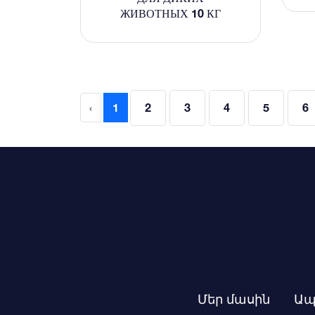
ЖИВОТНЫХ 10 КГ
‹
1
2
3
4
5
6
Մեր մասին
Ապ