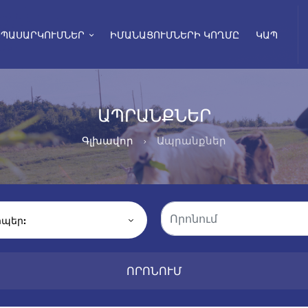
ՍՊԱՍԱՐԿՈՒՄՆԵՐ
ԻՄԱՆԱՑՈՒՄՆԵՐԻ ԿՈՂՄԸ
ԿԱՊ
ԱՊՐԱՆՔՆԵՐ
Գլխավոր
Ապրանքներ
ՈՐՈՆՈՒՄ