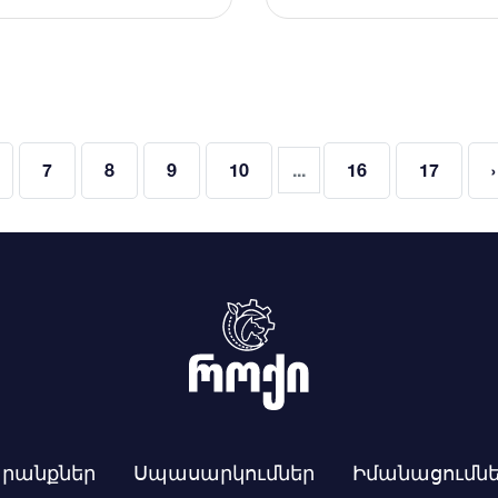
7
8
9
10
...
16
17
›
րանքներ
Սպասարկումներ
Իմանացումնե