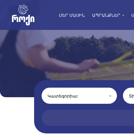
ՄԵՐ ՄԱՍԻՆ
ԱՊՐԱՆՔՆԵՐ